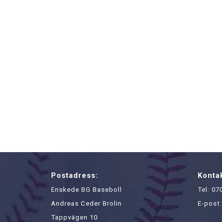
Postadress:
Kontak
Enskede BG Baseboll
Tel:
07
Andreas Ceder Brolin
E-post
Tappvägen 10