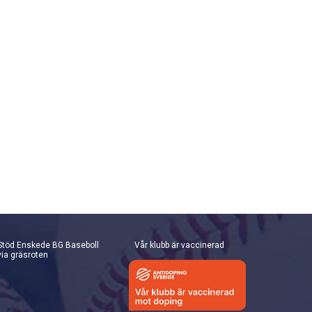
Stöd Enskede BG Baseboll
Vår klubb är vaccinerad
via gräsroten