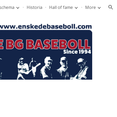
lschema
Historia
Hall of fame
More
ion