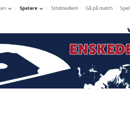
gen
Spelare
Stödmedlem
Gå på match
Spe
ip to main content
Skip to navigat